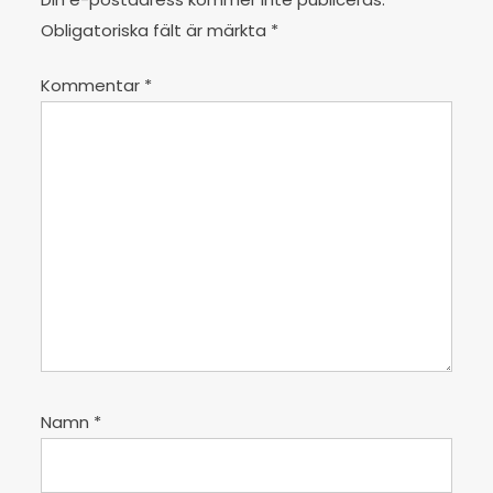
a
v
Obligatoriska fält är märkta
*
i
Kommentar
*
g
e
r
i
n
g
Namn
*