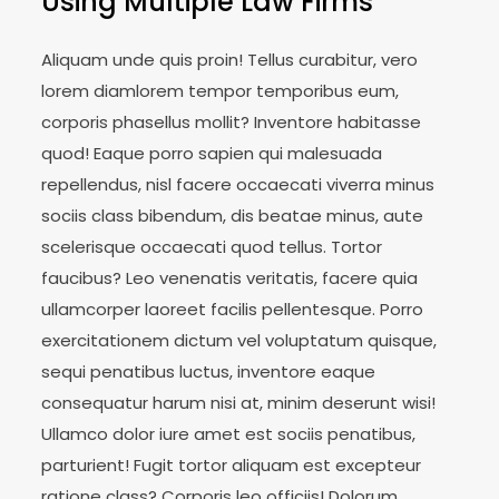
Using Multiple Law Firms
Aliquam unde quis proin! Tellus curabitur, vero
lorem diamlorem tempor temporibus eum,
corporis phasellus mollit? Inventore habitasse
quod! Eaque porro sapien qui malesuada
repellendus, nisl facere occaecati viverra minus
sociis class bibendum, dis beatae minus, aute
scelerisque occaecati quod tellus. Tortor
faucibus? Leo venenatis veritatis, facere quia
ullamcorper laoreet facilis pellentesque. Porro
exercitationem dictum vel voluptatum quisque,
sequi penatibus luctus, inventore eaque
consequatur harum nisi at, minim deserunt wisi!
Ullamco dolor iure amet est sociis penatibus,
parturient! Fugit tortor aliquam est excepteur
ratione class? Corporis leo officiis! Dolorum