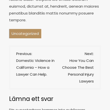
euismod, dictumst at, hendrerit, aenean maiores
penatibus blanditiis mattis nonummy posuere
tempore.
Uncategorized
I
Previous:
Next:
n
Domestic Violence in
How You Can
l
California – How a
Choose The Best
ä
Lawyer Can Help.
Personal Injury
g
Lawyers
g
s
Lämna ett svar
n
Din e-postadress kommer inte publiceras.