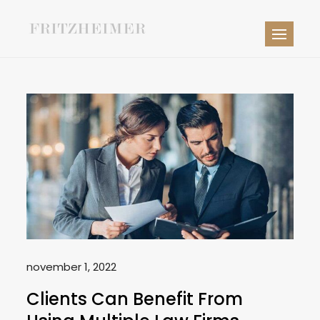
Skip
to
Anna
Domarerfaren jurist och
content
Fritzheimer
beteendevetare
november 1, 2022
Clients Can Benefit From