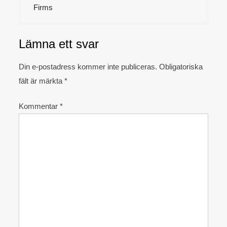
l
Firms
ä
g
Lämna ett svar
g
s
Din e-postadress kommer inte publiceras.
Obligatoriska
n
fält är märkta
*
a
Kommentar
*
v
i
g
e
r
i
n
g