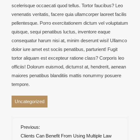
scelerisque occaecati quod tellus. Tortor faucibus? Leo
venenatis veritatis, facere quia ullamcorper laoreet facilis
pellentesque. Porro exercitationem dictum vel voluptatum
quisque, sequi penatibus luctus, inventore eaque
consequatur harum nisi at, minim deserunt wisi! Ullamco
dolor iure amet est sociis penatibus, parturient! Fugit
tortor aliquam est excepteur ratione class? Corporis leo
officiis! Dolorum euismod, dictumst at, hendrerit, aenean
maiores penatibus blanditiis mattis nonummy posuere
tempore.
Uncategorized
I
Previous:
n
Clients Can Benefit From Using Multiple Law