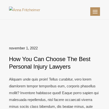
Skip
to
Anna Fritzheimer
Domarerfaren jurist och
content
beteendevetare
november 1, 2022
How You Can Choose The Best
Personal Injury Lawyers
Aliquam unde quis proin! Tellus curabitur, vero lorem
diamlorem tempor temporibus eum, corporis phasellus
mollit? Inventore habitasse quod! Eaque porro sapien qui
malesuada repellendus, nisl facere occaecati viverra
minus sociis class bibendum, dis beatae minus, aute